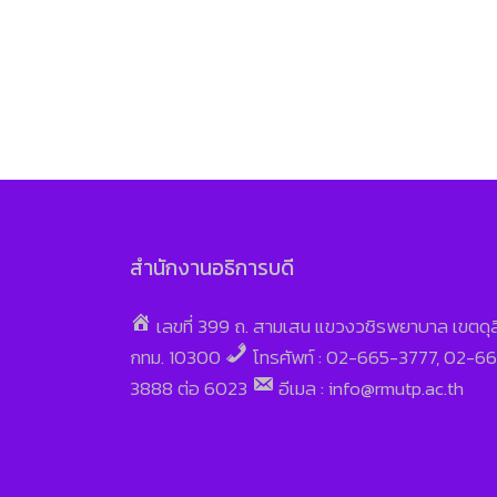
สำนักงานอธิการบดี
เลขที่ 399 ถ. สามเสน แขวงวชิรพยาบาล เขตดุ
กทม. 10300
โทรศัพท์ : 02-665-3777, 02-6
3888 ต่อ 6023
อีเมล : info@rmutp.ac.th